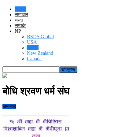
गृहपृष्ठ
समाचार
चन्दा
सम्पर्क
NP
BSDS Global
USA
Nepal
New Zealand
Canada
बोधि श्रवण धर्म संघ
समाचार