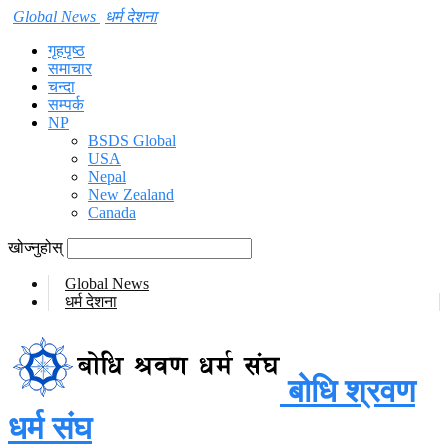
Global News
धर्म देशना
गृहपृष्ठ
समाचार
चन्दा
सम्पर्क
NP
BSDS Global
USA
Nepal
New Zealand
Canada
खोज्नुहोस्
Global News
धर्म देशना
बोधि श्रवण
धर्म संघ