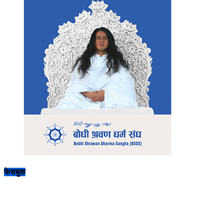
फेसबुक